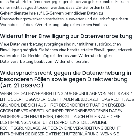
dass Sie als Betroffener hiergegen gerichtlich vorgehen könnten. Es kann
daher nicht ausgeschlossen werden, dass US-Behörden (z. B.
Geheimdienste) Ihre auf US-Servern befindlichen Daten zu
Überwachungszwecken verarbeiten, auswerten und dauerhaft speichern.
Wir haben auf diese Verarbeitungstätigkeiten keinen Einfluss.
Widerruf Ihrer Einwilligung zur Datenverarbeitung
Viele Datenverarbeitungsvorgänge sind nur mit Ihrer ausdrücklichen
Einwilligung möglich. Sie können eine bereits erteilte Einwilligung jederzeit
widerrufen. Die Rechtmäßigkeit der bis zum Widerruf erfolgten
Datenverarbeitung bleibt vom Widerruf unberührt.
Widerspruchsrecht gegen die Datenerhebung in
besonderen Fällen sowie gegen Direktwerbung
(Art. 21 DSGVO)
WENN DIE DATENVERARBEITUNG AUF GRUNDLAGE VON ART. 6 ABS. 1
LIT. E ODER F DSGVO ERFOLGT, HABEN SIE JEDERZEIT DAS RECHT, AUS
GRÜNDEN, DIE SICH AUS IHRER BESONDEREN SITUATION ERGEBEN,
GEGEN DIE VERARBEITUNG IHRER PERSONENBEZOGENEN DATEN
WIDERSPRUCH EINZULEGEN; DIES GILT AUCH FÜR EIN AUF DIESE
BESTIMMUNGEN GESTÜTZTES PROFILING. DIE JEWEILIGE
RECHTSGRUNDLAGE, AUF DENEN EINE VERARBEITUNG BERUHT,
ENTNEHMEN SIE DIESER DATENSCHUTZERKLÄRUNG. WENN SIE