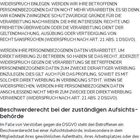
WIDERSPRUCH EINLEGEN, WERDEN WIR IHRE BETROFFENEN
PERSONENBEZOGENEN DATEN NICHT MEHR VERARBEITEN, ES SEI DENN,
WIR KÖNNEN ZWINGENDE SCHUTZWÜRDIGE GRÜNDE FÜR DIE
VERARBEITUNG NACHWEISEN, DIE IHRE INTERESSEN, RECHTE UND
FREIHEITEN ÜBERWIEGEN ODER DIE VERARBEITUNG DIENT DER
GELTENDMACHUNG, AUSÜBUNG ODER VERTEIDIGUNG VON
RECHTSANSPRÜCHEN (WIDERSPRUCH NACH ART. 21 ABS. 1 DSGVO).
WERDEN IHRE PERSONENBEZOGENEN DATEN VERARBEITET, UM
DIREKTWERBUNG ZU BETREIBEN, SO HABEN SIE DAS RECHT, JEDERZEIT
WIDERSPRUCH GEGEN DIE VERARBEITUNG SIE BETREFFENDER
PERSONENBEZOGENER DATEN ZUM ZWECKE DERARTIGER WERBUNG
EINZULEGEN; DIES GILT AUCH FÜR DAS PROFILING, SOWEIT ES MIT
SOLCHER DIREKTWERBUNG IN VERBINDUNG STEHT. WENN SIE
WIDERSPRECHEN, WERDEN IHRE PERSONENBEZOGENEN DATEN
ANSCHLIESSEND NICHT MEHR ZUM ZWECKE DER DIREKTWERBUNG
VERWENDET (WIDERSPRUCH NACH ART. 21 ABS. 2 DSGVO).
Beschwerde­recht bei der zuständigen Aufsichts­
behörde
Im Falle von Verstößen gegen die DSGVO steht den Betroffenen ein
Beschwerderecht bei einer Aufsichtsbehörde, insbesondere in dem
Mitgliedstaat ihres gewöhnlichen Aufenthalts, ihres Arbeitsplatzes oder des